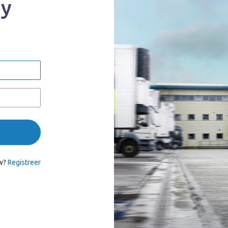
my
w?
Registreer